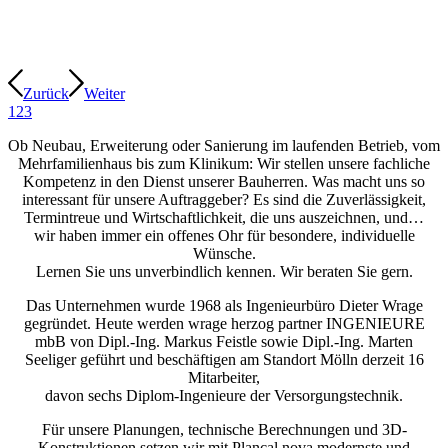
Zurück
Weiter
1
2
3
Ob Neubau, Erweiterung oder Sanierung im laufenden Betrieb, vom
Mehrfamilienhaus bis zum Klinikum: Wir stellen unsere fachliche
Kompetenz in den Dienst unserer Bauherren. Was macht uns so
interessant für unsere Auftraggeber? Es sind die Zuverlässigkeit,
Termintreue und Wirtschaftlichkeit, die uns auszeichnen, und…
wir haben immer ein offenes Ohr für besondere, individuelle
Wünsche.
Lernen Sie uns unverbindlich kennen. Wir beraten Sie gern.
Das Unternehmen wurde 1968 als Ingenieurbüro Dieter Wrage
gegründet. Heute werden wrage herzog partner INGENIEURE
mbB von Dipl.-Ing. Markus Feistle sowie Dipl.-Ing. Marten
Seeliger geführt und beschäftigen am Standort Mölln derzeit 16
Mitarbeiter,
davon sechs Diplom-Ingenieure der Versorgungstechnik.
Für unsere Planungen, technische Berechnungen und 3D-
Konstruktionen setzen wir mit Plancal nova modernste und