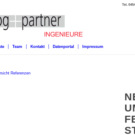
Tel. 045
kte
Team
Kontakt
Datenportal
Impressum
rsicht Referenzen
N
U
F
S