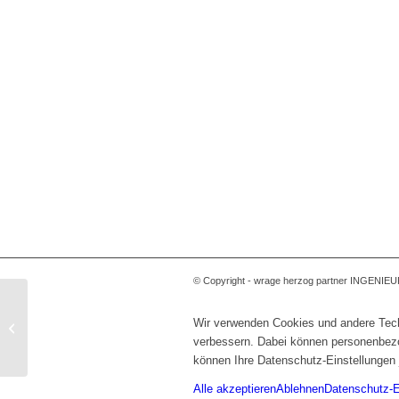
© Copyright - wrage herzog partner INGENI
Nordgetreide Lübeck,
Wir verwenden Cookies und andere Techn
Ausbau eines
verbessern. Dabei können personenbezog
Technikums
können Ihre Datenschutz-Einstellungen 
Alle akzeptieren
Ablehnen
Datenschutz-E