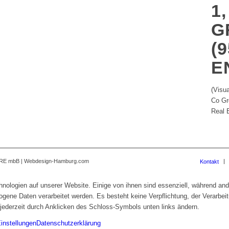
, G
R
5 
T
(Visu
Co Gr
Real 
EURE mbB | Webdesign-Hamburg.com
Kontakt
ologien auf unserer Website. Einige von ihnen sind essenziell, während ande
ene Daten verarbeitet werden. Es besteht keine Verpflichtung, der Verarbei
jederzeit durch Anklicken des Schloss-Symbols unten links ändern.
instellungen
Datenschutzerklärung