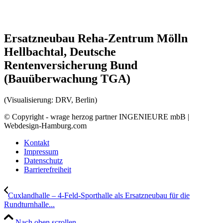
Ersatzneubau Reha-Zentrum Mölln
Hellbachtal, Deutsche
Rentenversicherung Bund
(Bauüberwachung TGA)
(Visualisierung: DRV, Berlin)
© Copyright - wrage herzog partner INGENIEURE mbB |
Webdesign-Hamburg.com
Kontakt
Impressum
Datenschutz
Barrierefreiheit
Cuxlandhalle – 4-Feld-Sporthalle als Ersatzneubau für die
Rundturnhalle...
Nach oben scrollen