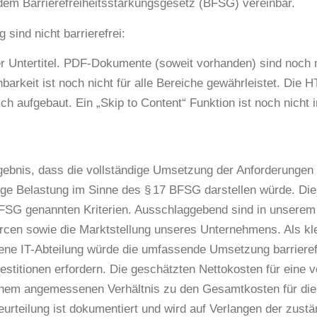
 dem Barrierefreiheitsstärkungsgesetz (BFSG) vereinbar.
 sind nicht barrierefrei:
er Untertitel. PDF-Dokumente (soweit vorhanden) sind noch 
arkeit ist noch nicht für alle Bereiche gewährleistet. Die 
sch aufgebaut. Ein „Skip to Content“ Funktion ist noch nicht i
bnis, dass die vollständige Umsetzung der Anforderungen
ige Belastung im Sinne des § 17 BFSG darstellen würde. Di
BFSG genannten Kriterien. Ausschlaggebend sind in unserem 
urcen sowie die Marktstellung unseres Unternehmens. Als kl
ne IT-Abteilung würde die umfassende Umsetzung barrieref
titionen erfordern. Die geschätzten Nettokosten für eine v
 einem angemessenen Verhältnis zu den Gesamtkosten für die
urteilung ist dokumentiert und wird auf Verlangen der zust