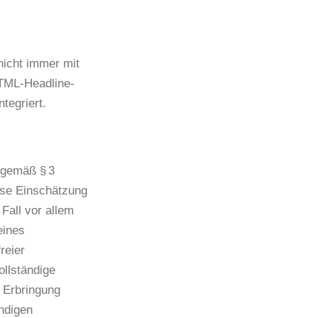
nicht immer mit
HTML-Headline-
ntegriert.
 gemäß § 3
ese Einschätzung
Fall vor allem
eines
reier
ollständige
 Erbringung
ändigen