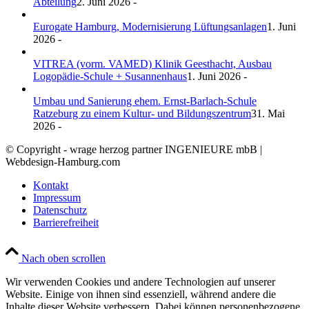
Abteilung
2. Juni 2026 -
Eurogate Hamburg, Modernisierung Lüftungsanlagen
1. Juni
2026 -
VITREA (vorm. VAMED) Klinik Geesthacht, Ausbau
Logopädie-Schule + Susannenhaus
1. Juni 2026 -
Umbau und Sanierung ehem. Ernst-Barlach-Schule
Ratzeburg zu einem Kultur- und Bildungszentrum
31. Mai
2026 -
© Copyright - wrage herzog partner INGENIEURE mbB |
Webdesign-Hamburg.com
Kontakt
Impressum
Datenschutz
Barrierefreiheit
Nach oben scrollen
Wir verwenden Cookies und andere Technologien auf unserer
Website. Einige von ihnen sind essenziell, während andere die
Inhalte dieser Website verbessern. Dabei können personenbezogene