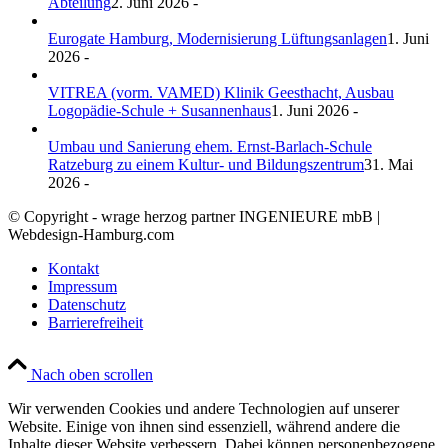
Abteilung
2. Juni 2026 -
Eurogate Hamburg, Modernisierung Lüftungsanlagen
1. Juni
2026 -
VITREA (vorm. VAMED) Klinik Geesthacht, Ausbau
Logopädie-Schule + Susannenhaus
1. Juni 2026 -
Umbau und Sanierung ehem. Ernst-Barlach-Schule
Ratzeburg zu einem Kultur- und Bildungszentrum
31. Mai
2026 -
© Copyright - wrage herzog partner INGENIEURE mbB |
Webdesign-Hamburg.com
Kontakt
Impressum
Datenschutz
Barrierefreiheit
Nach oben scrollen
Wir verwenden Cookies und andere Technologien auf unserer
Website. Einige von ihnen sind essenziell, während andere die
Inhalte dieser Website verbessern. Dabei können personenbezogene