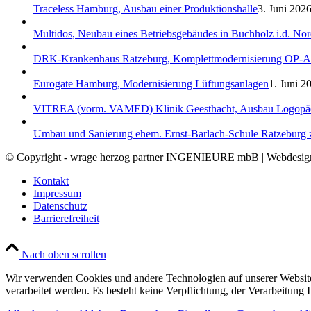
Traceless Hamburg, Ausbau einer Produktionshalle
3. Juni 2026
Multidos, Neubau eines Betriebsgebäudes in Buchholz i.d. No
DRK-Krankenhaus Ratzeburg, Komplettmodernisierung OP-A
Eurogate Hamburg, Modernisierung Lüftungsanlagen
1. Juni 2
VITREA (vorm. VAMED) Klinik Geesthacht, Ausbau Logopäd
Umbau und Sanierung ehem. Ernst-Barlach-Schule Ratzeburg 
© Copyright - wrage herzog partner INGENIEURE mbB | Webdesi
Kontakt
Impressum
Datenschutz
Barrierefreiheit
Nach oben scrollen
Wir verwenden Cookies und andere Technologien auf unserer Website.
verarbeitet werden. Es besteht keine Verpflichtung, der Verarbeitun