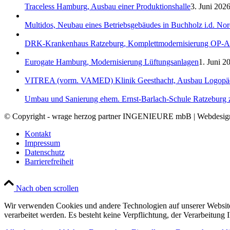
Traceless Hamburg, Ausbau einer Produktionshalle
3. Juni 2026
Multidos, Neubau eines Betriebsgebäudes in Buchholz i.d. No
DRK-Krankenhaus Ratzeburg, Komplettmodernisierung OP-A
Eurogate Hamburg, Modernisierung Lüftungsanlagen
1. Juni 2
VITREA (vorm. VAMED) Klinik Geesthacht, Ausbau Logopäd
Umbau und Sanierung ehem. Ernst-Barlach-Schule Ratzeburg 
© Copyright - wrage herzog partner INGENIEURE mbB | Webdesi
Kontakt
Impressum
Datenschutz
Barrierefreiheit
Nach oben scrollen
Wir verwenden Cookies und andere Technologien auf unserer Website.
verarbeitet werden. Es besteht keine Verpflichtung, der Verarbeitun