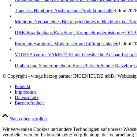
Traceless Hamburg, Ausbau einer Produktionshalle
3. Juni 2026
Multidos, Neubau eines Betriebsgebäudes in Buchholz i.d. No
DRK-Krankenhaus Ratzeburg, Komplettmodernisierung OP-A
Eurogate Hamburg, Modernisierung Lüftungsanlagen
1. Juni 2
VITREA (vorm. VAMED) Klinik Geesthacht, Ausbau Logopäd
Umbau und Sanierung ehem. Ernst-Barlach-Schule Ratzeburg 
© Copyright - wrage herzog partner INGENIEURE mbB | Webdesi
Kontakt
Impressum
Datenschutz
Barrierefreiheit
Nach oben scrollen
Wir verwenden Cookies und andere Technologien auf unserer Website.
verarbeitet werden. Es besteht keine Verpflichtung, der Verarbeitun