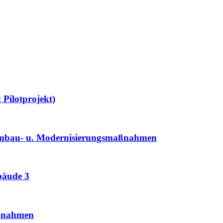
 Pilotprojekt)
 Umbau- u. Modernisierungsmaßnahmen
bäude 3
aßnahmen