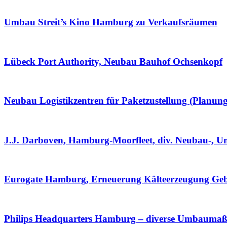
Umbau Streit’s Kino Hamburg zu Verkaufsräumen
Lübeck Port Authority, Neubau Bauhof Ochsenkopf
Neubau Logistikzentren für Paketzustellung (Planung
J.J. Darboven, Hamburg-Moorfleet, div. Neubau-,
Eurogate Hamburg, Erneuerung Kälteerzeugung Ge
Philips Headquarters Hamburg – diverse Umbaum