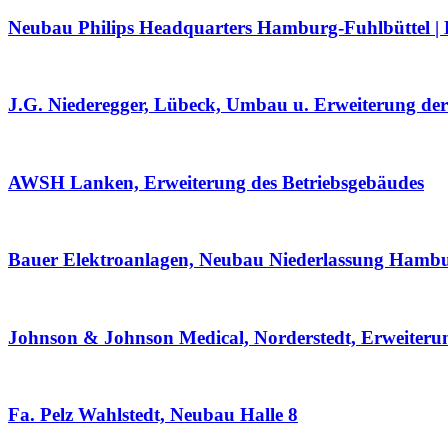
Neubau Philips Headquarters Hamburg-Fuhlbüttel | D
J.G. Niederegger, Lübeck, Umbau u. Erweiterung d
AWSH Lanken, Erweiterung des Betriebsgebäudes
Bauer Elektroanlagen, Neubau Niederlassung Hamb
Johnson & Johnson Medical, Norderstedt, Erweiterung
Fa. Pelz Wahlstedt, Neubau Halle 8