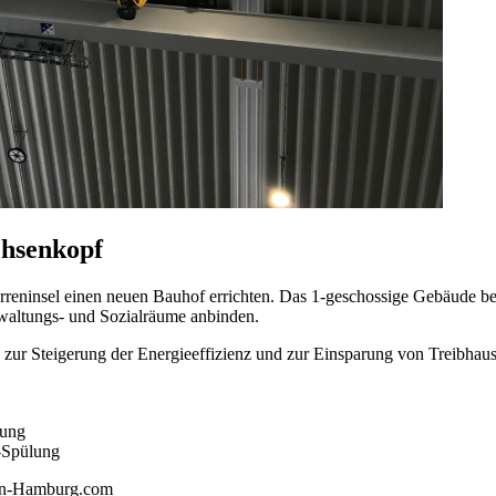
chsenkopf
reninsel einen neuen Bauhof errichten. Das 1-geschossige Gebäude best
erwaltungs- und Sozialräume anbinden.
ur Steigerung der Energieeffizienz und zur Einsparung von Treibhaus
nung
-Spülung
gn-Hamburg.com