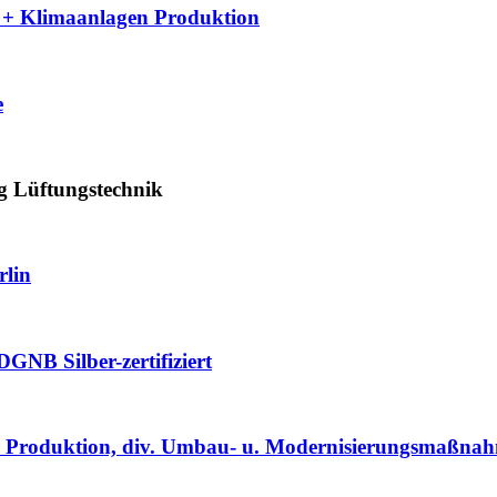
- + Klimaanlagen Produktion
e
g Lüftungstechnik
rlin
GNB Silber-zertifiziert
er Produktion, div. Umbau- u. Modernisierungsmaßna