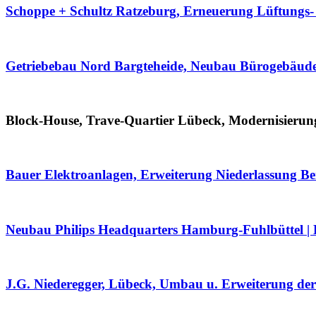
Schoppe + Schultz Ratzeburg, Erneuerung Lüftungs
Getriebebau Nord Bargteheide, Neubau Bürogebäud
Block-House, Trave-Quartier Lübeck, Modernisierun
Bauer Elektroanlagen, Erweiterung Niederlassung Be
Neubau Philips Headquarters Hamburg-Fuhlbüttel | D
J.G. Niederegger, Lübeck, Umbau u. Erweiterung d